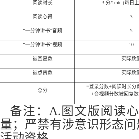
阅读时长
3 分/1min (每日上
阅读心得
3
“一分钟讲书”音频
5
“一分钟讲书”视频
10
被回复数
实际数
被点赞数
实际数
=登录分数+阅读时长分
总分
+音视频分数被回复数
备注：
A.图文版阅读
量；严禁
有涉
意识形态问
活动资格。