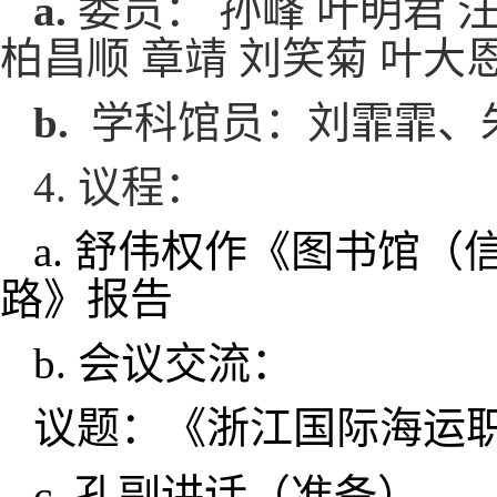
a.
委员：
孙峰
叶明君
柏昌顺
章靖
刘笑菊
叶大
b.
学科馆员：刘霏霏、
4. 议程：
a. 舒伟权作《图书馆（
路》报告
b. 会议交流：
议题：《浙江国际海运
c. 孔副讲话（准备）